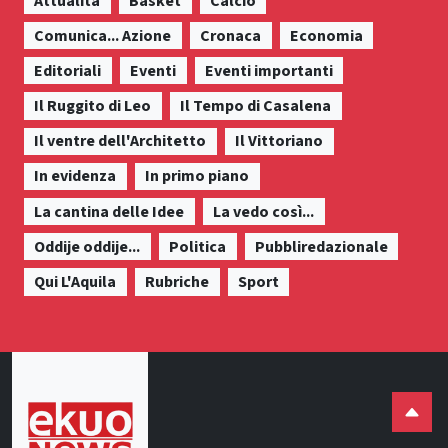
Attualità
Basket
Calcio
Comunica... Azione
Cronaca
Economia
Editoriali
Eventi
Eventi importanti
Il Ruggito di Leo
Il Tempo di Casalena
Il ventre dell'Architetto
Il Vittoriano
In evidenza
In primo piano
La cantina delle Idee
La vedo così...
Oddije oddije...
Politica
Pubbliredazionale
Qui L'Aquila
Rubriche
Sport