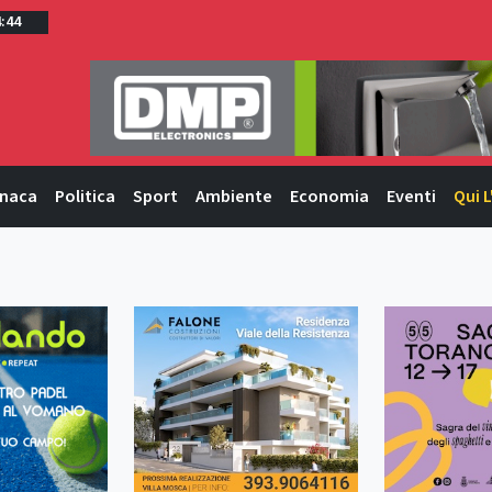
4:44
naca
Politica
Sport
Ambiente
Economia
Eventi
Qui L