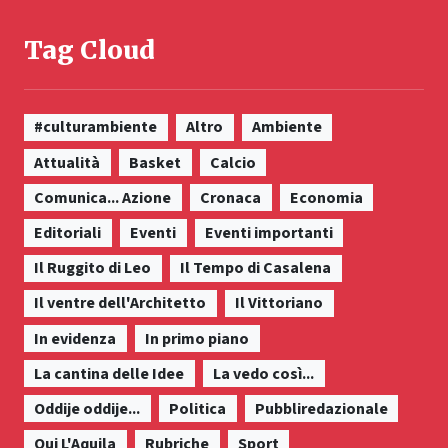
Tag Cloud
#culturambiente
Altro
Ambiente
Attualità
Basket
Calcio
Comunica... Azione
Cronaca
Economia
Editoriali
Eventi
Eventi importanti
Il Ruggito di Leo
Il Tempo di Casalena
Il ventre dell'Architetto
Il Vittoriano
In evidenza
In primo piano
La cantina delle Idee
La vedo così...
Oddije oddije...
Politica
Pubbliredazionale
Qui L'Aquila
Rubriche
Sport