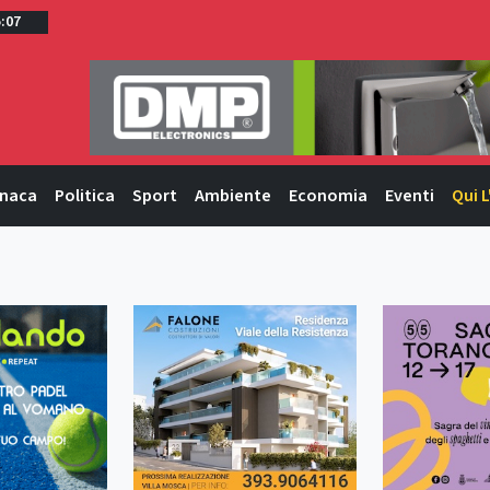
5:07
naca
Politica
Sport
Ambiente
Economia
Eventi
Qui L