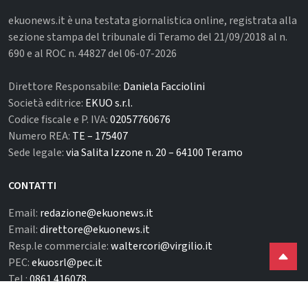
ekuonews.it è una testata giornalistica online, registrata alla
sezione stampa del tribunale di Teramo del 21/09/2018 al n.
690 e al ROC n. 44827 del 06-07-2026
Direttore Responsabile:
Daniela Facciolini
Società editrice:
EKUO s.r.l.
Codice fiscale e P. IVA:
02057760676
Numero REA:
TE – 175407
Sede legale:
via Salita Izzone n. 20 – 64100 Teramo
CONTATTI
Email:
redazione@ekuonews.it
Email:
direttore@ekuonews.it
Resp.le commerciale:
waltercori@virgilio.it
PEC:
ekuosrl@pec.it
Tel.:
0861.416078