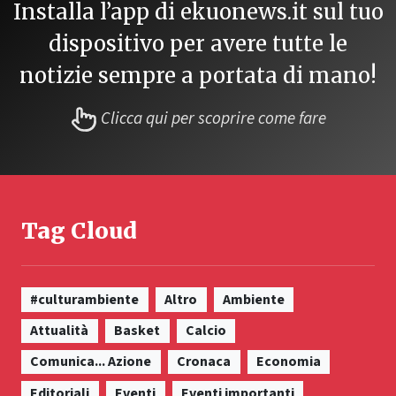
Installa l’app di ekuonews.it sul tuo
dispositivo per avere tutte le
notizie sempre a portata di mano!
Clicca qui per scoprire come fare
Tag Cloud
#culturambiente
Altro
Ambiente
Attualità
Basket
Calcio
Comunica... Azione
Cronaca
Economia
Editoriali
Eventi
Eventi importanti