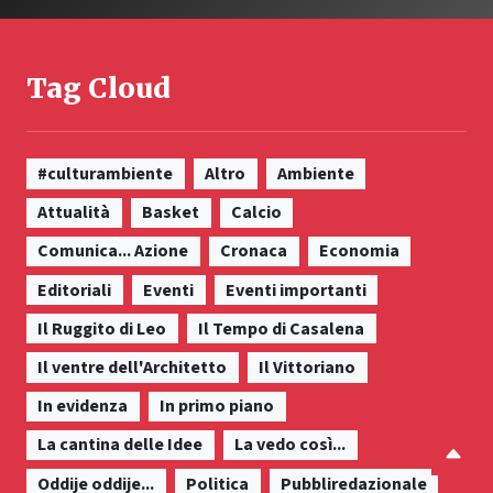
Tag Cloud
#culturambiente
Altro
Ambiente
Attualità
Basket
Calcio
Comunica... Azione
Cronaca
Economia
Editoriali
Eventi
Eventi importanti
Il Ruggito di Leo
Il Tempo di Casalena
Il ventre dell'Architetto
Il Vittoriano
In evidenza
In primo piano
La cantina delle Idee
La vedo così...
Oddije oddije...
Politica
Pubbliredazionale