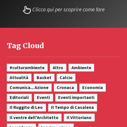
Clicca qui per scoprire come fare
Tag Cloud
#culturambiente
Altro
Ambiente
Attualità
Basket
Calcio
Comunica... Azione
Cronaca
Economia
Editoriali
Eventi
Eventi importanti
Il Ruggito di Leo
Il Tempo di Casalena
Il ventre dell'Architetto
Il Vittoriano