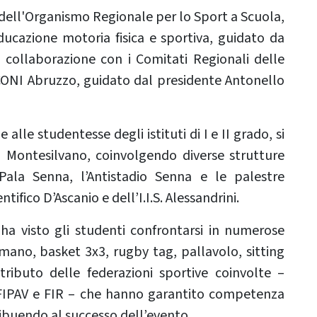
dell'Organismo Regionale per lo Sport a Scuola,
ucazione motoria fisica e sportiva, guidato da
 in collaborazione con i Comitati Regionali delle
l CONI Abruzzo, guidato dal presidente Antonello
 alle studentesse degli istituti di I e II grado, si
 Montesilvano, coinvolgendo diverse strutture
l Pala Senna, l’Antistadio Senna e le palestre
ntifico D’Ascanio e dell’I.I.S. Alessandrini.
a visto gli studenti confrontarsi in numerose
amano, basket 3x3, rugby tag, pallavolo, sitting
ributo delle federazioni sportive coinvolte –
, FIPAV e FIR – che hanno garantito competenza
ibuendo al successo dell’evento.