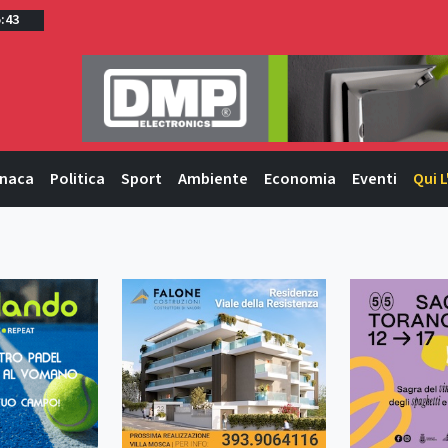
5:43
naca
Politica
Sport
Ambiente
Economia
Eventi
Qui L