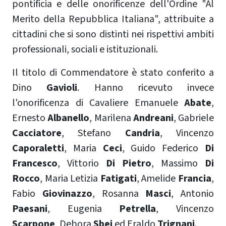
pontificia e delle onorificenze dell'Ordine "Al
Merito della Repubblica Italiana", attribuite a
cittadini che si sono distinti nei rispettivi ambiti
professionali, sociali e istituzionali.
Il titolo di Commendatore è stato conferito a
Dino
Gavioli
. Hanno ricevuto invece
l'onorificenza di Cavaliere Emanuele
Abate
,
Ernesto
Albanello
, Marilena
Andreani
, Gabriele
Cacciatore
, Stefano
Candria
, Vincenzo
Caporaletti
, Maria
Ceci
, Guido Federico
Di
Francesco
, Vittorio
Di Pietro
, Massimo
Di
Rocco
, Maria Letizia
Fatigati
, Amelide
Francia
,
Fabio
Giovinazzo
, Rosanna
Masci
, Antonio
Paesani
, Eugenia
Petrella
, Vincenzo
Scarpone
, Debora
Sbei
ed Eraldo
Trignani
.