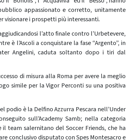
so il “Bonolis”, l’“Acquaviva” ed il “Besso”, hanno
 pubblico appassionato e corretto, unitamente
er visionare i prospetti più interessanti.
aggiudicandosi l’atto finale contro l’Urbetevere,
tre è l’Ascoli a conquistare la fase “Argento”, in
ater Angelini, caduta soltanto dopo i tiri dal
uccesso di misura alla Roma per avere la meglio
go simile per la Vigor Perconti su una positiva
del podio è la Delfino Azzurra Pescara nell’Under
conseguito sull’Academy Samb; nella categoria
e è il team salernitano del Soccer Friends, che ha
lare conclusivo disputato con Spes Montesacro e