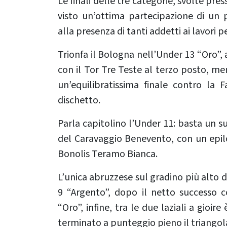
Le finali delle tre categorie, svolte pres
visto un’ottima partecipazione di un
alla presenza di tanti addetti ai lavori p
Trionfa il Bologna nell’Under 13 “Oro”, 
con il Tor Tre Teste al terzo posto, men
un’equilibratissima finale contro la F
dischetto.
Parla capitolino l’Under 11: basta un s
del Caravaggio Benevento, con un epilo
Bonolis Teramo Bianca.
L’unica abruzzese sul gradino più alto 
9 “Argento”, dopo il netto successo 
“Oro”, infine, tra le due laziali a gioir
terminato a punteggio pieno il triango