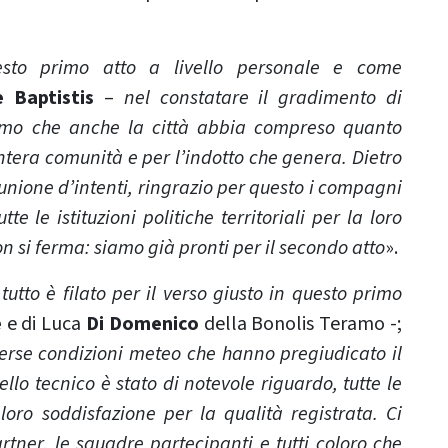
sto primo atto a livello personale e come
 Baptistis
–
nel constatare il gradimento di
iamo che anche la città abbia compreso quanto
intera comunità e per l’indotto che genera. Dietro
unione d’intenti, ringrazio per questo i compagni
e le istituzioni politiche territoriali per la loro
 si ferma: siamo già pronti per il secondo atto
».
tutto è filato per il verso giusto in questo primo
e
e di Luca
Di Domenico
della Bonolis Teramo -;
verse condizioni meteo che hanno pregiudicato il
vello tecnico è stato di notevole riguardo, tutte le
oro soddisfazione per la qualità registrata. Ci
artner, le squadre partecipanti e tutti coloro che