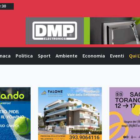
9:30
naca
Politica
Sport
Ambiente
Economia
Eventi
Qui L