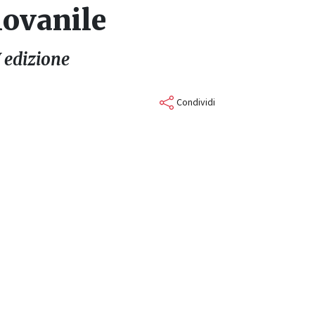
iovanile
V edizione
Condividi