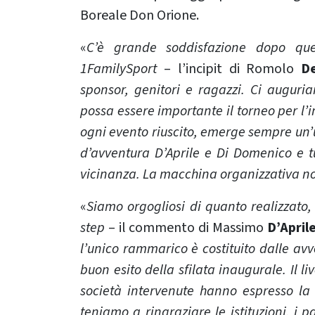
Boreale Don Orione.
«
C’è grande soddisfazione dopo que
1FamilySport
– l’incipit di Romolo
De
sponsor, genitori e ragazzi. Ci augur
possa essere importante il torneo per l’
ogni evento riuscito, emerge sempre un’
d’avventura D’Aprile e Di Domenico e tutt
vicinanza. La macchina organizzativa non
«
Siamo orgogliosi di quanto realizzato, 
step
– il commento di Massimo
D’April
l’unico rammarico è costituito dalle av
buon esito della sfilata inaugurale. Il li
società intervenute hanno espresso la l
teniamo a ringraziare le istituzioni, i p