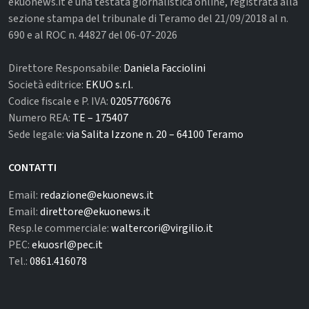
ekuonews.it è una testata giornalistica online, registrata alla
sezione stampa del tribunale di Teramo del 21/09/2018 al n.
690 e al ROC n. 44827 del 06-07-2026
Direttore Responsabile:
Daniela Facciolini
Società editrice:
EKUO s.r.l.
Codice fiscale e P. IVA:
02057760676
Numero REA:
TE – 175407
Sede legale:
via Salita Izzone n. 20 – 64100 Teramo
CONTATTI
Email:
redazione@ekuonews.it
Email:
direttore@ekuonews.it
Resp.le commerciale:
waltercori@virgilio.it
PEC:
ekuosrl@pec.it
Tel.:
0861.416078