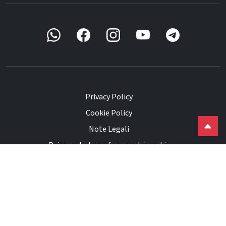
Privacy Policy
Cookie Policy
Note Legali
Reimposta le preferenze dei cookie
Powered by
ACTAINFO
©
2026
Ekuo Srl. Tutti i diritti riservati