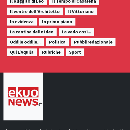
Il Ruggito di Leo
Il Tempo di Casalena
Il ventre dell'Architetto
Il Vittoriano
In evidenza
In primo piano
La cantina delle Idee
La vedo così...
Oddije oddije...
Politica
Pubbliredazionale
Qui L'Aquila
Rubriche
Sport