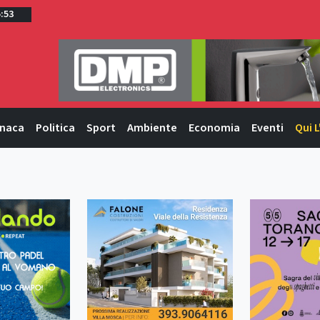
5:53
naca
Politica
Sport
Ambiente
Economia
Eventi
Qui L