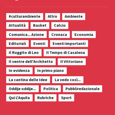
#culturambiente
Altro
Ambiente
Attualità
Basket
Calcio
Comunica... Azione
Cronaca
Economia
Editoriali
Eventi
Eventi importanti
Il Ruggito di Leo
Il Tempo di Casalena
Il ventre dell'Architetto
Il Vittoriano
In evidenza
In primo piano
La cantina delle Idee
La vedo così...
Oddije oddije...
Politica
Pubbliredazionale
Qui L'Aquila
Rubriche
Sport