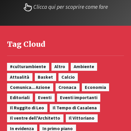
Clicca qui per scoprire come fare
Tag Cloud
#culturambiente
Altro
Ambiente
Attualità
Basket
Calcio
Comunica... Azione
Cronaca
Economia
Editoriali
Eventi
Eventi importanti
Il Ruggito di Leo
Il Tempo di Casalena
Il ventre dell'Architetto
Il Vittoriano
In evidenza
In primo piano