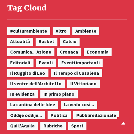
Tag Cloud
#culturambiente
Altro
Ambiente
Attualità
Basket
Calcio
Comunica... Azione
Cronaca
Economia
Editoriali
Eventi
Eventi importanti
Il Ruggito di Leo
Il Tempo di Casalena
Il ventre dell'Architetto
Il Vittoriano
In evidenza
In primo piano
La cantina delle Idee
La vedo così...
Oddije oddije...
Politica
Pubbliredazionale
Qui L'Aquila
Rubriche
Sport