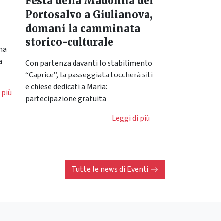
Festa della Madonna del
Portosalvo a Giulianova,
domani la camminata
storico-culturale
ena
a
Con partenza davanti lo stabilimento
“Caprice”, la passeggiata toccherà siti
e chiese dedicati a Maria:
 più
partecipazione gratuita
Leggi di più
Tutte le news di
Eventi