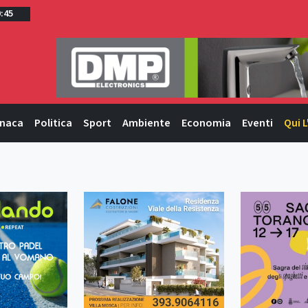
0:45
naca
Politica
Sport
Ambiente
Economia
Eventi
Qui L