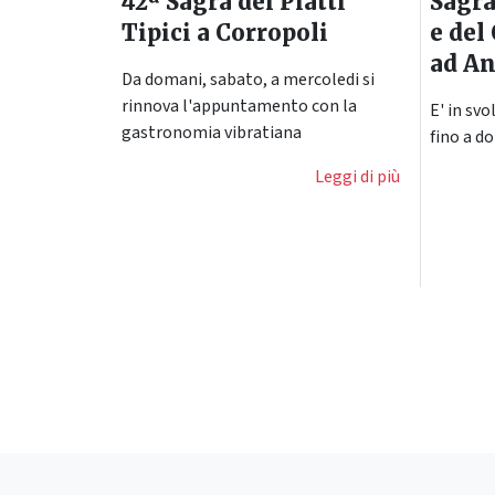
42ª Sagra dei Piatti
Sagr
Tipici a Corropoli
e del
ad A
Da domani, sabato, a mercoledi si
rinnova l'appuntamento con la
E' in sv
gastronomia vibratiana
fino a d
Leggi di più