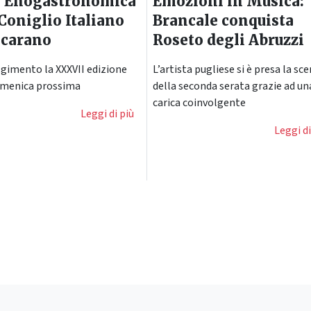
a Enogastronomica
Emozioni in Musica:
 Coniglio Italiano
Brancale conquista
ncarano
Roseto degli Abruzzi
olgimento la XXXVII edizione
L’artista pugliese si è presa la sc
omenica prossima
della seconda serata grazie ad un
carica coinvolgente
Leggi di più
Leggi di