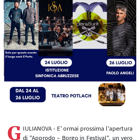
G
IULIANOVA - E' ormai prossima l'apertura
di "Approdo – Borgo in Festival", un vero