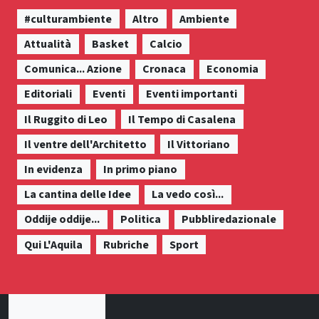
#culturambiente
Altro
Ambiente
Attualità
Basket
Calcio
Comunica... Azione
Cronaca
Economia
Editoriali
Eventi
Eventi importanti
Il Ruggito di Leo
Il Tempo di Casalena
Il ventre dell'Architetto
Il Vittoriano
In evidenza
In primo piano
La cantina delle Idee
La vedo così...
Oddije oddije...
Politica
Pubbliredazionale
Qui L'Aquila
Rubriche
Sport